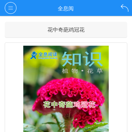
全息阅
花中奇葩鸡冠花