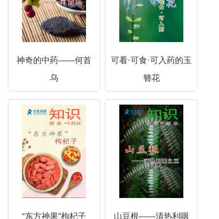
神奇的中药——何首
可看·可食·可入药的玉
乌
簪花
“东方神果”枸杞子
山豆根——清热利咽