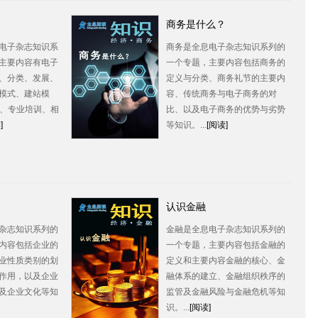
商务是什么？
电子杂志知识系
商务是全息电子杂志知识系列的
主要内容有电子
一个专题，主要内容包括商务的
、分类、发展、
定义与分类、商务礼节的主要内
模式、建站模
容、传统商务与电子商务的对
系、专业培训、相
比、以及电子商务的优势与劣势
]
等知识。...
[阅读]
认识金融
杂志知识系列的
金融是全息电子杂志知识系列的
内容包括企业的
一个专题，主要内容包括金融的
业性质类别的划
定义和主要内容金融的核心、金
作用，以及企业
融体系的建立、金融组织秩序的
及企业文化等知
监管及金融风险与金融危机等知
识。...
[阅读]