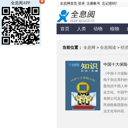
全息阅APP
首页
人类
动物
植物
健康
地方
杂志
当前位置：
全息网
>
全息阅读
>
经
中国十大保险
《中国十大保险
电子杂志系列的
题包括中国人寿
业文化、中国平
有限公司及其企
民保险集团股份
业文化等内容。..