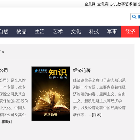
自然
物品
生活
艺术
文化
科技
军事
经济
济
>
公司
经济论著
公司》是全息馆
经济论著是全息电子杂志知识系
一个专题，改专
列的一个专题，主要内容包括经
保险公司及其企
济论著的内容，重商主义、自由
安保险(集团)股份
主义、新凯恩斯主义等经济学
业文化、中国人
派，以及经济论著中的经典经济
有限公司及其企
著作等。 ...
[阅读]
.
[阅读]